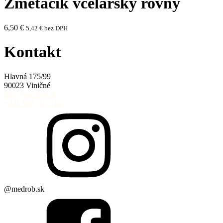
Zmetáčik včelársky rovný
6,50
€
5,42
€
bez DPH
Kontakt
Hlavná 175/99
90023 Viničné
info@medrob.sk
+421 908 797 194
@medrob.sk