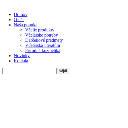
Domov
O nás
Naša ponuka
Včelie produkty
Včelárske potreby
Darčekové predmety
Včelárska literatúra
Prírodná kozmetika
Novinky
Kontakt
Hľadať: