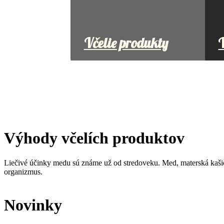
Včelie produkty
V
Výhody včelích produktov
Liečivé účinky medu sú známe už od stredoveku. Med, materská kašičk
organizmus.
Novinky