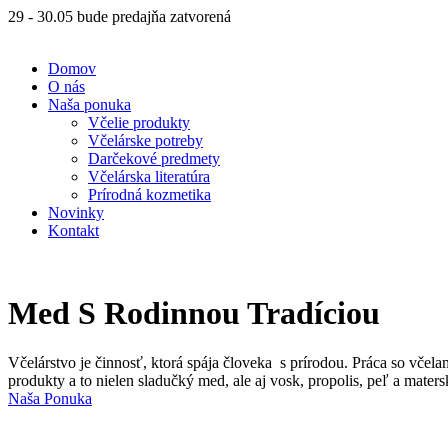
29 - 30.05 bude predajňa zatvorená
Domov
O nás
Naša ponuka
Včelie produkty
Včelárske potreby
Darčekové predmety
Včelárska literatúra
Prírodná kozmetika
Novinky
Kontakt
Med S Rodinnou Tradíciou
Včelárstvo je činnosť, ktorá spája človeka s prírodou. Práca so včel
produkty a to nielen sladučký med, ale aj vosk, propolis, peľ a maters
Naša Ponuka