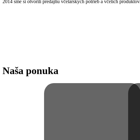
2014 sme si otvorili predajňu včelárskych potrieb a včelích produktov
Naša ponuka