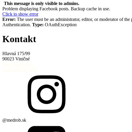
This message is only visible to admins.
Problem displaying Facebook posts. Backup cache in use.
Click to show error
Error:
The user must be an administrator, editor, or moderator of the 
Authentication.
Type:
OAuthException
Kontakt
Hlavná 175/99
90023 Viničné
info@medrob.sk
+421 908 797 194
@medrob.sk