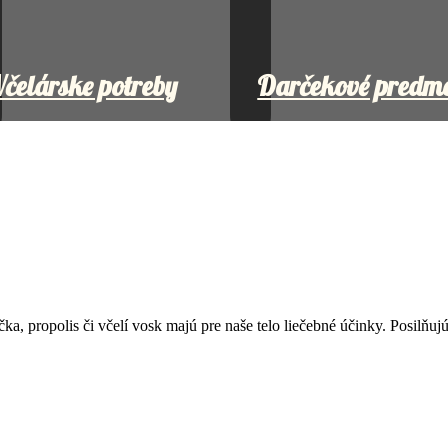
čelárske potreby
Darčekové predm
a, propolis či včelí vosk majú pre naše telo liečebné účinky. Posilňu