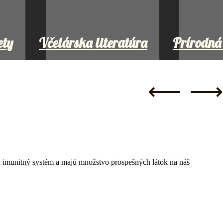
ety
Včelárska literatúra
Prírodná
⟵
⟶
jú imunitný systém a majú množstvo prospešných látok na náš