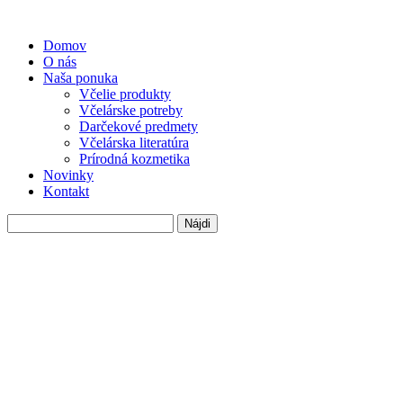
Domov
O nás
Naša ponuka
Včelie produkty
Včelárske potreby
Darčekové predmety
Včelárska literatúra
Prírodná kozmetika
Novinky
Kontakt
Hľadať: