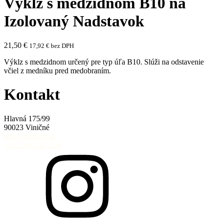
Výklz s medzidnom B10 na
Izolovaný Nadstavok
21,50
€
17,92
€
bez DPH
Výklz s medzidnom určený pre typ úľa B10. Slúži na odstavenie
včiel z medníku pred medobraním.
Kontakt
Hlavná 175/99
90023 Viničné
info@medrob.sk
+421 908 797 194