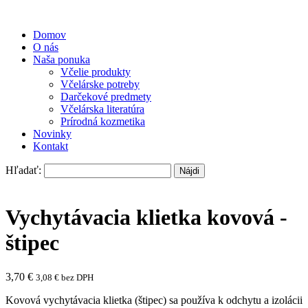
Domov
O nás
Naša ponuka
Včelie produkty
Včelárske potreby
Darčekové predmety
Včelárska literatúra
Prírodná kozmetika
Novinky
Kontakt
Hľadať:
Vychytávacia klietka kovová -
štipec
3,70
€
3,08
€
bez DPH
Kovová vychytávacia klietka (štipec) sa používa k odchytu a izolácii