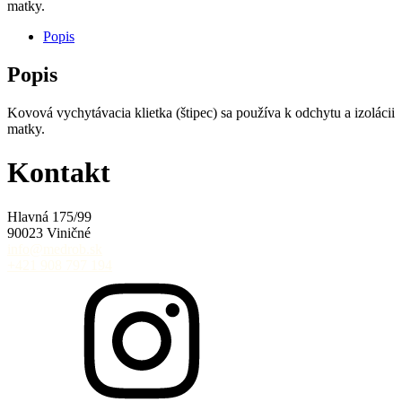
matky.
Popis
Popis
Kovová vychytávacia klietka (štipec) sa používa k odchytu a izolácii
matky.
Kontakt
Hlavná 175/99
90023 Viničné
info@medrob.sk
+421 908 797 194