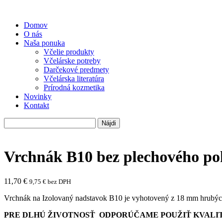
Domov
O nás
Naša ponuka
Včelie produkty
Včelárske potreby
Darčekové predmety
Včelárska literatúra
Prírodná kozmetika
Novinky
Kontakt
Hľadať:
Vrchnák B10 bez plechového po
11,70
€
9,75
€
bez DPH
Vrchnák na Izolovaný nadstavok B10 je vyhotovený z 18 mm hrubých
PRE DLHÚ ŽIVOTNOSŤ ODPORÚČAME POUŽIŤ KVALI