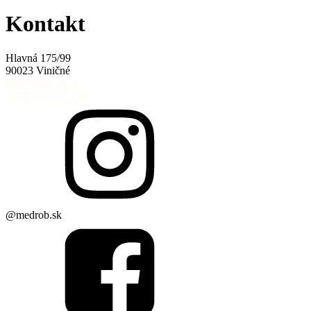
Kontakt
Hlavná 175/99
90023 Viničné
info@medrob.sk
+421 908 797 194
@medrob.sk