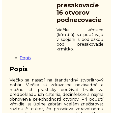
presakovacie
16 otvorov
podnecovacie
Viečka kŕmiace
(kŕmidlá) sa používajú
v spojení s podložkou
pod presakovacie
krmítko.
Popis
Popis
Viečko sa nasadí na štandardný štvorlitrový
pohár. Viečka sú zdravotne nezávadné a
možno ich prakticky používať trvalo za
predpokladu ich čistenia, dezinfekcie a najmä
obnovenia priechodnosti otvorov. Pri použití
kŕmidiel sa úplne zabráni včelám znečisťovať
roztok či cukor, čo prospieva zdravotnému