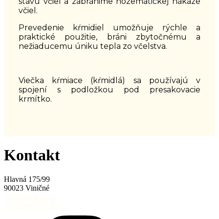
stavu včiel a zabránime nozematickej nákaze
včiel.
Prevedenie kŕmidiel umožňuje rýchle a
praktické použitie, bráni zbytočnému a
nežiaducemu úniku tepla zo včelstva.
Viečka kŕmiace (kŕmidlá) sa používajú v
spojení s podložkou pod presakovacie
krmítko.
Kontakt
Hlavná 175/99
90023 Viničné
info@medrob.sk
+421 908 797 194