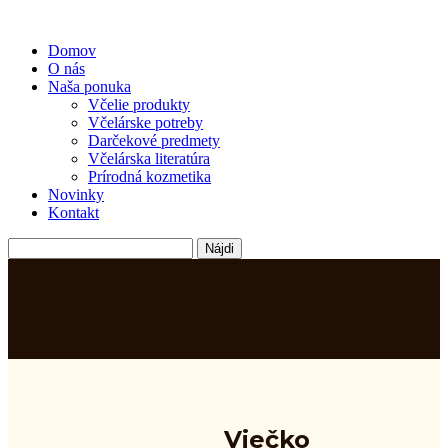
Domov
O nás
Naša ponuka
Včelie produkty
Včelárske potreby
Darčekové predmety
Včelárska literatúra
Prírodná kozmetika
Novinky
Kontakt
Hľadať:
Viečko