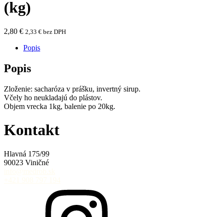
(kg)
2,80
€
2,33
€
bez DPH
Popis
Popis
Zloženie: sacharóza v prášku, invertný sirup.
Včely ho neukladajú do plástov.
Objem vrecka 1kg, balenie po 20kg.
Kontakt
Hlavná 175/99
90023 Viničné
info@medrob.sk
+421 908 797 194