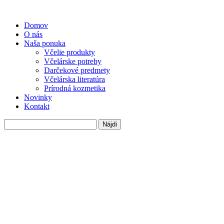
Domov
O nás
Naša ponuka
Včelie produkty
Včelárske potreby
Darčekové predmety
Včelárska literatúra
Prírodná kozmetika
Novinky
Kontakt
Hľadať: