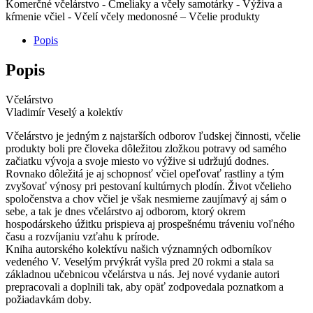
Komerčné včelárstvo - Čmeliaky a včely samotárky - Výživa a
kŕmenie včiel - Včelí včely medonosné – Včelie produkty
Popis
Popis
Včelárstvo
Vladimír Veselý a kolektív
Včelárstvo je jedným z najstarších odborov ľudskej činnosti, včelie
produkty boli pre človeka dôležitou zložkou potravy od samého
začiatku vývoja a svoje miesto vo výžive si udržujú dodnes.
Rovnako dôležitá je aj schopnosť včiel opeľovať rastliny a tým
zvyšovať výnosy pri pestovaní kultúrnych plodín. Život včelieho
spoločenstva a chov včiel je však nesmierne zaujímavý aj sám o
sebe, a tak je dnes včelárstvo aj odborom, ktorý okrem
hospodárskeho úžitku prispieva aj prospešnému tráveniu voľného
času a rozvíjaniu vzťahu k prírode.
Kniha autorského kolektívu našich významných odborníkov
vedeného V. Veselým prvýkrát vyšla pred 20 rokmi a stala sa
základnou učebnicou včelárstva u nás. Jej nové vydanie autori
prepracovali a doplnili tak, aby opäť zodpovedala poznatkom a
požiadavkám doby.