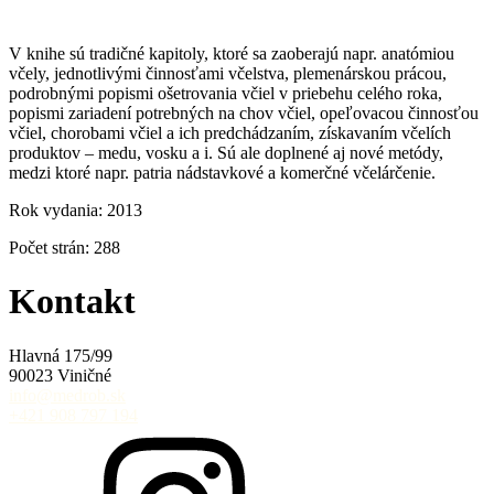
V knihe sú tradičné kapitoly, ktoré sa zaoberajú napr. anatómiou
včely, jednotlivými činnosťami včelstva, plemenárskou prácou,
podrobnými popismi ošetrovania včiel v priebehu celého roka,
popismi zariadení potrebných na chov včiel, opeľovacou činnosťou
včiel, chorobami včiel a ich predchádzaním, získavaním včelích
produktov – medu, vosku a i. Sú ale doplnené aj nové metódy,
medzi ktoré napr. patria nádstavkové a komerčné včelárčenie.
Rok vydania: 2013
Počet strán: 288
Kontakt
Hlavná 175/99
90023 Viničné
info@medrob.sk
+421 908 797 194