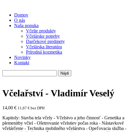
Domov
O nás
Naša ponuka
Včelie produkty
Včelárske potreby
Darčekové predmety
Včelárska literatúra
Prírodná kozmetika
Novinky
Kontakt
Hľadať:
Včelařství - Vladimír Veselý
14,00
€
11,67
€
bez DPH
Kapitoly: Stavba tela včely - Včelstvo a jeho činnosť - Genetika a
plemenitby včiel - Ošetrovanie včelstiev počas roka - Nástavkové
včelárčenie - Technika mobilného včelárstva - Opeľovacia služba -