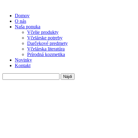
Domov
O nás
Naša ponuka
Včelie produkty
Včelárske potreby
Darčekové predmety
Včelárska literatúra
Prírodná kozmetika
Novinky
Kontakt
Hľadať: