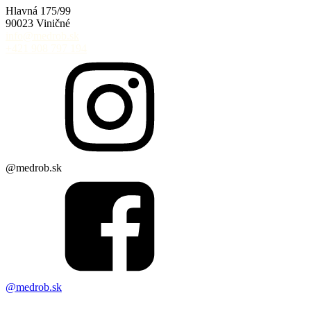
Hlavná 175/99
90023 Viničné
info@medrob.sk
+421 908 797 194
@medrob.sk
@medrob.sk