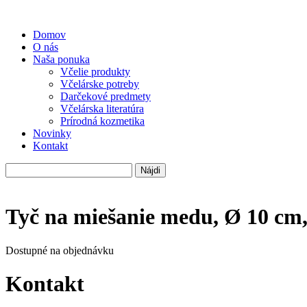
Domov
O nás
Naša ponuka
Včelie produkty
Včelárske potreby
Darčekové predmety
Včelárska literatúra
Prírodná kozmetika
Novinky
Kontakt
Hľadať:
Tyč na miešanie medu, Ø 10 cm,
Dostupné na objednávku
Kontakt