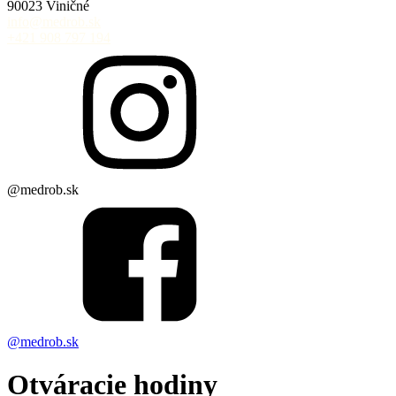
90023 Viničné
info@medrob.sk
+421 908 797 194
@medrob.sk
@medrob.sk
Otváracie hodiny