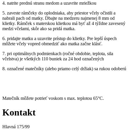
4. natrite prednú stranu medom a uzavrite mriežkou
5. zaveste rámčeky do oplodniaka, aby priestor včely očistili a
nabrali pach od matky. Dbajte na medzeru najmenej 8 mm od
klietky. Rámček s materskou klietkou má byť až 4 týždne zavesený
medzi včelami, skôr ako sa pridá matka.
6. pridajte matku a uzavrite prístup do klietky. Pre lepší úspech
môžete včely vopred obmedziť ako matka začne klásť.
7. pri optimálnych podmienkach (ročné obdobie, teplota, sila
včelstva) je všetkých 110 buniek za 24 hod označených
8. označené matečníky (alebo priamo celý držiak) sa rukou odoberú
Matečník môžete potrieť voskom s max. teplotou 65°C.
Kontakt
Hlavná 175/99