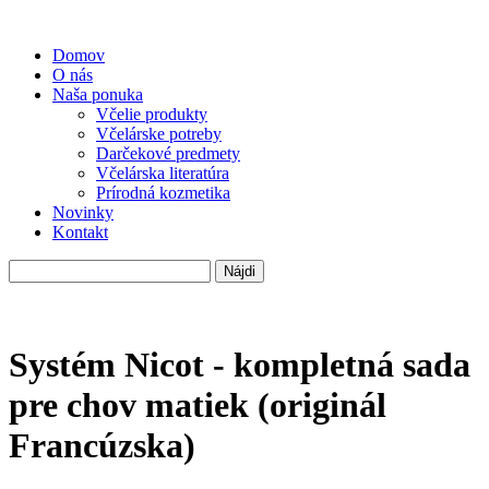
Domov
O nás
Naša ponuka
Včelie produkty
Včelárske potreby
Darčekové predmety
Včelárska literatúra
Prírodná kozmetika
Novinky
Kontakt
Hľadať:
Systém Nicot - kompletná sada
pre chov matiek (originál
Francúzska)