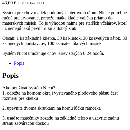
43,00
€
35,83
€
bez DPH
Systém pre chov matiek podobný Jenterovmu rámu. Nie je potrebné
ručné prelarvovanie, pretože matka kladie vajíčka priamo do
materských misiek. To je výhodou najmä pre starších včelárov, ktorí
už nemajú takú pevnú ruku a dobrý zrak.
Obsah: 1 ks základná klietka, 30 ks klietok, 30 ks svetlých zátok, 30
ks hnedých podstavcov, 100 ks matečníkových misiek
Systém Nicot umožňuje chov lariev starých 6-24 hodín.
Popis
Popis
Ako používať systém Nicot?
1. odrežte na hornom okraji vystavaného plodového plástu časť
rozmeru pre klietku
2. upevnite dvoma skrutkami na hornú lúčku rámčeka
3. usaďte matečníky zozadu na základné teleso a uzavrite zadnú
stranu zatváracou doskou