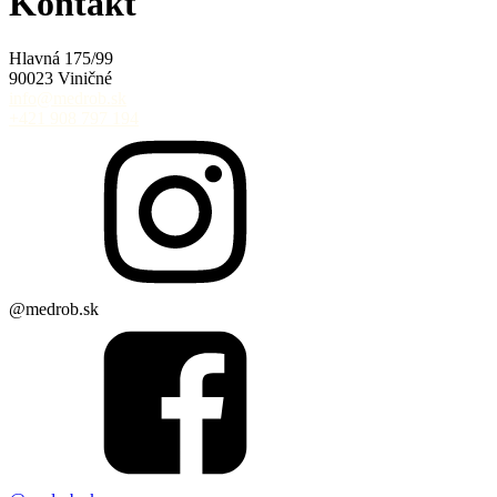
Kontakt
Hlavná 175/99
90023 Viničné
info@medrob.sk
+421 908 797 194
@medrob.sk