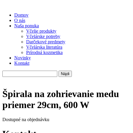
Domov
O nás
Naša ponuka
Včelie produkty
Včelárske potreby
Darčekové predmety
Včelárska literatúra
Prírodná kozmetika
Novinky
Kontakt
Hľadať:
Špirala na zohrievanie medu
priemer 29cm, 600 W
Dostupné na objednávku