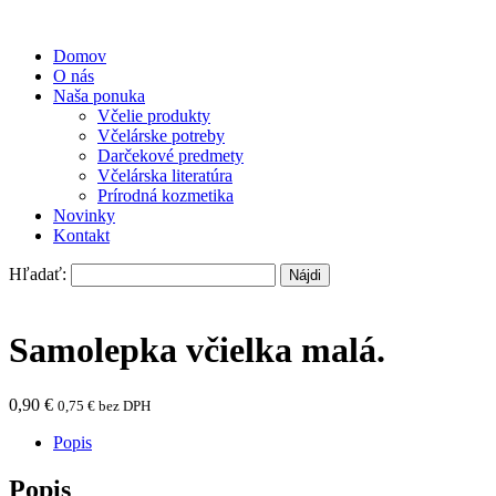
Domov
O nás
Naša ponuka
Včelie produkty
Včelárske potreby
Darčekové predmety
Včelárska literatúra
Prírodná kozmetika
Novinky
Kontakt
Hľadať:
Samolepka včielka malá.
0,90
€
0,75
€
bez DPH
Popis
Popis