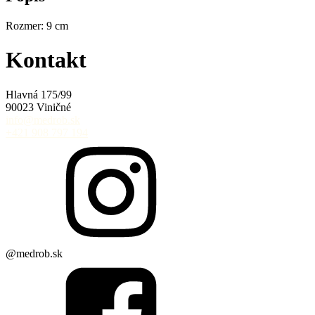
Rozmer: 9 cm
Kontakt
Hlavná 175/99
90023 Viničné
info@medrob.sk
+421 908 797 194
@medrob.sk