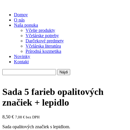
Domov
O nás
Naša ponuka
Včelie produkty
Včelárske potreby
Darčekové predmety
Včelárska literatúra
Prírodná kozmetika
Novinky
Kontakt
Hľadať:
Sada 5 farieb opalitových
značiek + lepidlo
8,50
€
7,08
€
bez DPH
Sada opalitových značiek s lepidlom.