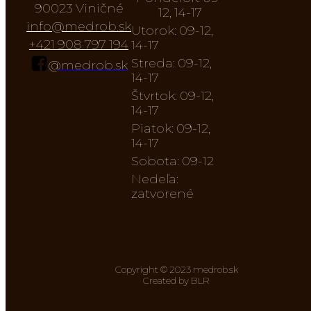
90023 Viničné
12, 14-17
info@medrob.sk
Utorok: 09-12,
+421 908 797 194
14-17
Streda: 09-12,
@medrob.sk
14-17
Štvrtok: 09-12,
14-17
Piatok: 09-12,
14-17
Sobota: 09-12
Nedeľa:
zatvorené
Copyright © 2023 medrob.sk
Created by BLR