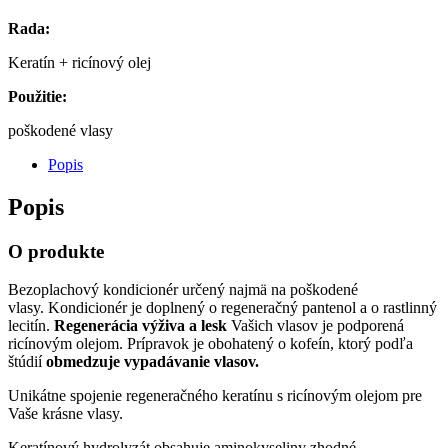
Rada:
Keratín + ricínový olej
Použitie:
poškodené vlasy
Popis
Popis
O produkte
Bezoplachový kondicionér určený najmä na poškodené
vlasy. Kondicionér je doplnený o regeneračný pantenol a o rastlinný
lecitín.
Regenerácia výživa a lesk
Vašich vlasov je podporená
ricínovým olejom. Prípravok je obohatený o kofeín, ktorý podľa
štúdií
obmedzuje vypadávanie vlasov.
Unikátne spojenie regeneračného keratínu s ricínovým olejom pre
Vaše krásne vlasy.
Keratínový hydrolyzát obsahuje aminokyseliny zhodné