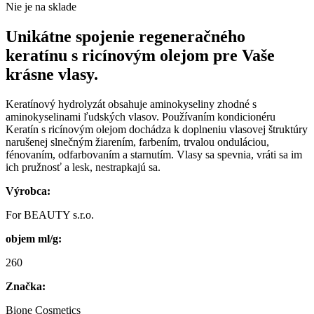
Nie je na sklade
Unikátne spojenie regeneračného
keratínu s ricínovým olejom pre Vaše
krásne vlasy.
Keratínový hydrolyzát obsahuje aminokyseliny zhodné s
aminokyselinami ľudských vlasov. Používaním kondicionéru
Keratín s ricínovým olejom dochádza k doplneniu vlasovej štruktúry
narušenej slnečným žiarením, farbením, trvalou onduláciou,
fénovaním, odfarbovaním a starnutím. Vlasy sa spevnia, vráti sa im
ich pružnosť a lesk, nestrapkajú sa.
Výrobca:
For BEAUTY s.r.o.
objem ml/g:
260
Značka:
Bione Cosmetics