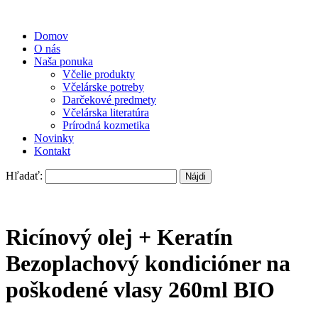
Domov
O nás
Naša ponuka
Včelie produkty
Včelárske potreby
Darčekové predmety
Včelárska literatúra
Prírodná kozmetika
Novinky
Kontakt
Hľadať:
Ricínový olej + Keratín
Bezoplachový kondicióner na
poškodené vlasy 260ml BIO