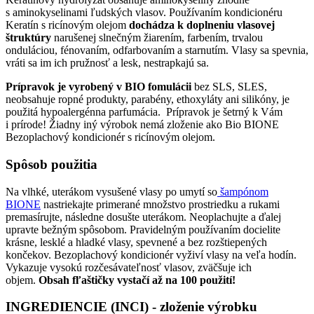
s aminokyselinami ľudských vlasov. Používaním kondicionéru
Keratín s ricínovým olejom
dochádza k doplneniu vlasovej
štruktúry
narušenej slnečným žiarením, farbením, trvalou
onduláciou, fénovaním, odfarbovaním a starnutím. Vlasy sa spevnia,
vráti sa im ich pružnosť a lesk, nestrapkajú sa.
Prípravok je vyrobený v BIO fomulácii
bez SLS, SLES,
neobsahuje ropné produkty, parabény, ethoxyláty ani silikóny, je
použitá hypoalergénna parfumácia. Prípravok je šetrný k Vám
i prírode! Žiadny iný výrobok nemá zloženie ako Bio BIONE
Bezoplachový kondicionér s ricínovým olejom.
Spôsob použitia
Na vlhké, uterákom vysušené vlasy po umytí so
šampónom
BIONE
nastriekajte primerané množstvo prostriedku a rukami
premasírujte, následne dosušte uterákom. Neoplachujte a ďalej
upravte bežným spôsobom. Pravidelným používaním docielite
krásne, lesklé a hladké vlasy, spevnené a bez rozštiepených
končekov. Bezoplachový kondicionér vyživí vlasy na veľa hodín.
Vykazuje vysokú rozčesávateľnosť vlasov, zväčšuje ich
objem.
Obsah fľaštičky vystačí až na 100 použití!
INGREDIENCIE
(INCI) - zloženie výrobku