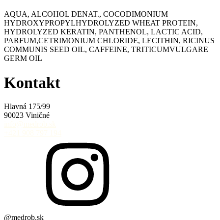
AQUA, ALCOHOL DENAT., COCODIMONIUM
HYDROXYPROPYLHYDROLYZED WHEAT PROTEIN,
HYDROLYZED KERATIN, PANTHENOL, LACTIC ACID,
PARFUM,CETRIMONIUM CHLORIDE, LECITHIN, RICINUS
COMMUNIS SEED OIL, CAFFEINE, TRITICUMVULGARE
GERM OIL
Kontakt
Hlavná 175/99
90023 Viničné
info@medrob.sk
+421 908 797 194
@medrob.sk