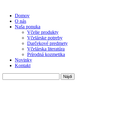
Domov
O nás
Naša ponuka
Včelie produkty
Včelárske potreby
Darčekové predmety
Včelárska literatúra
Prírodná kozmetika
Novinky
Kontakt
Hľadať: