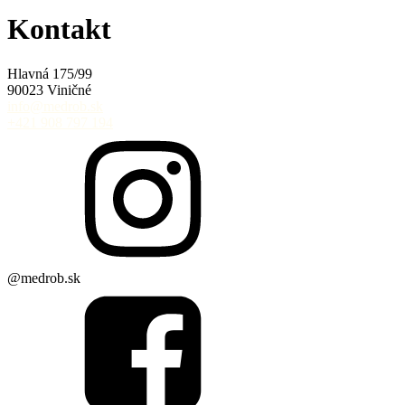
Kontakt
Hlavná 175/99
90023 Viničné
info@medrob.sk
+421 908 797 194
@medrob.sk