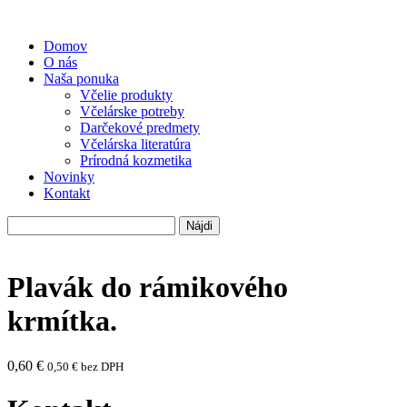
Domov
O nás
Naša ponuka
Včelie produkty
Včelárske potreby
Darčekové predmety
Včelárska literatúra
Prírodná kozmetika
Novinky
Kontakt
Hľadať:
Plavák do rámikového
krmítka.
0,60
€
0,50
€
bez DPH