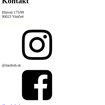
Kontakt
Hlavná 175/99
90023 Viničné
info@medrob.sk
+421 908 797 194
@medrob.sk