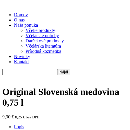
Domov
O nás
Naša ponuka
Včelie produkty
Včelárske potreby
Darčekové predmety
Včelárska literatúra
Prírodná kozmetika
Novinky
Kontakt
Hľadať:
Original Slovenská medovina
0,75 l
9,90
€
8,25
€
bez DPH
Popis