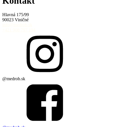
Kontakt
Hlavná 175/99
90023 Viničné
info@medrob.sk
+421 908 797 194
@medrob.sk