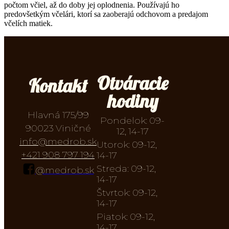
počtom včiel, až do doby jej oplodnenia. Používajú ho
predovšetkým včelári, ktorí sa zaoberajú odchovom a predajom
včelích matiek.
Otváracie
Kontakt
hodiny
Hlavná 175/99
Pondelok: 09-
90023 Viničné
12, 14-17
info@medrob.sk
Utorok: 09-12,
+421 908 797 194
14-17
Streda: 09-12,
@medrob.sk
14-17
Štvrtok: 09-12,
14-17
Piatok: 09-12,
14-17