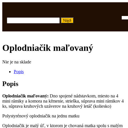
Hľadať:
Oplodniačik maľovaný
Nie je na sklade
Popis
Popis
Oplodniačik maľovaný:
Dno spojené nádstavkom, miesto na 4
mini rámiky a komora na kŕmenie, strieška, súprava mini rámikov 4
ks, súprava kruhových uzáverov na kruhový letáč (koliesko)
Polystyrénový oplodniačik na jednu matku
Oplodniačik je malý úľ, v ktorom je chovaná matka spolu s malým