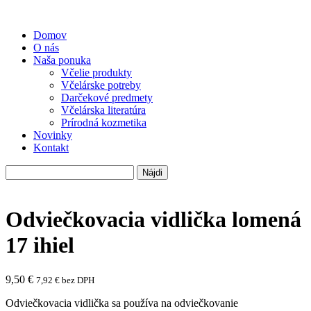
Domov
O nás
Naša ponuka
Včelie produkty
Včelárske potreby
Darčekové predmety
Včelárska literatúra
Prírodná kozmetika
Novinky
Kontakt
Hľadať:
Odviečkovacia vidlička lomená
17 ihiel
9,50
€
7,92
€
bez DPH
Odviečkovacia vidlička sa používa na odviečkovanie