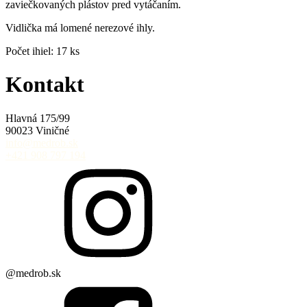
zaviečkovaných plástov pred vytáčaním.
Vidlička má lomené nerezové ihly.
Počet ihiel: 17 ks
Kontakt
Hlavná 175/99
90023 Viničné
info@medrob.sk
+421 908 797 194
@medrob.sk