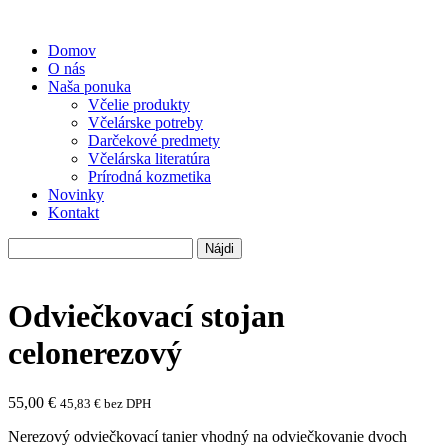
Domov
O nás
Naša ponuka
Včelie produkty
Včelárske potreby
Darčekové predmety
Včelárska literatúra
Prírodná kozmetika
Novinky
Kontakt
Hľadať:
Odviečkovací stojan
celonerezový
55,00
€
45,83
€
bez DPH
Nerezový odviečkovací tanier vhodný na odviečkovanie dvoch