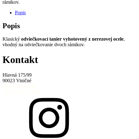
rámikov.
Popis
Popis
Klasický
odviečkovací tanier vyhotovený z nerezovej ocele
,
vhodný na odviečkovanie dvoch rámikov.
Kontakt
Hlavná 175/99
90023 Viničné
info@medrob.sk
+421 908 797 194