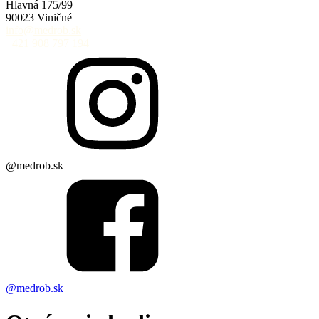
Hlavná 175/99
90023 Viničné
info@medrob.sk
+421 908 797 194
@medrob.sk
@medrob.sk