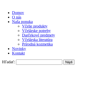
Domov
O nás
Naša ponuka
Včelie produkty
Včelárske potreby
Darčekové predmety
Včelárska literatúra
Prírodná kozmetika
Novinky
Kontakt
Hľadať: