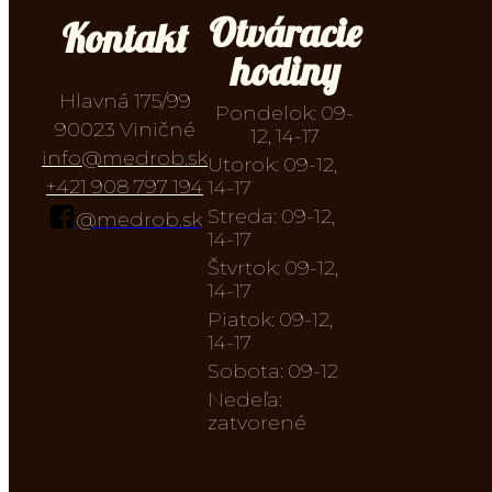
Otváracie
Kontakt
hodiny
Hlavná 175/99
Pondelok: 09-
90023 Viničné
12, 14-17
info@medrob.sk
Utorok: 09-12,
+421 908 797 194
14-17
Streda: 09-12,
@medrob.sk
14-17
Štvrtok: 09-12,
14-17
Piatok: 09-12,
14-17
Sobota: 09-12
Nedeľa:
zatvorené