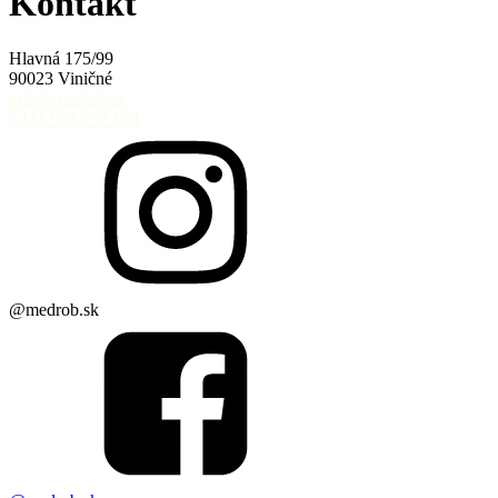
Kontakt
Hlavná 175/99
90023 Viničné
info@medrob.sk
+421 908 797 194
@medrob.sk