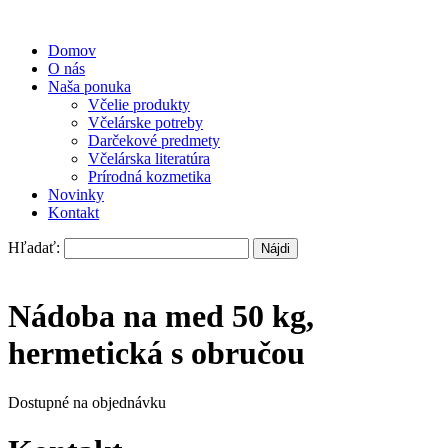
Domov
O nás
Naša ponuka
Včelie produkty
Včelárske potreby
Darčekové predmety
Včelárska literatúra
Prírodná kozmetika
Novinky
Kontakt
Hľadať:
Nádoba na med 50 kg,
hermetická s obručou
Dostupné na objednávku