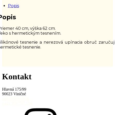
Popis
Popis
riemer 40 cm, výška 62 cm.
eko s hermetickým tesnením.
ilikónové tesnenie a nerezová upínacia obruč zaruču
ermetické tesnenie.
Kontakt
Hlavná 175/99
90023 Viničné
info@medrob.sk
+421 908 797 194