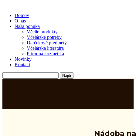
Domov
O nás
Naša ponuka
Včelie produkty
Včelárske potreby
Darčekové predmety
Včelárska literatúra
Prírodná kozmetika
Novinky
Kontakt
Hľadať:
Nádoba n