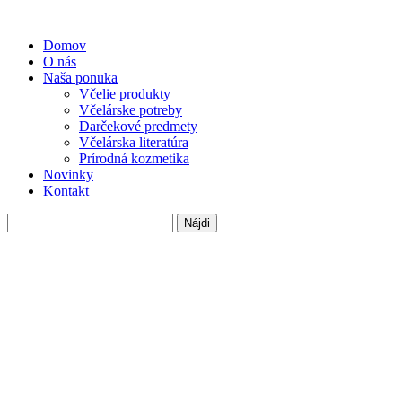
Domov
O nás
Naša ponuka
Včelie produkty
Včelárske potreby
Darčekové predmety
Včelárska literatúra
Prírodná kozmetika
Novinky
Kontakt
Hľadať: