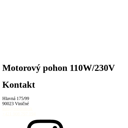
Motorový pohon 110W/230V
Kontakt
Hlavná 175/99
90023 Viničné
info@medrob.sk
+421 908 797 194