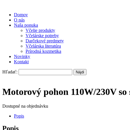
Domov
O nás
Naša ponuka
Včelie produkty
Včelárske potreby
Darčekové predmety
Včelárska literatúra
Prírodná kozmetika
Novinky
Kontakt
Hľadať:
Motorový pohon 110W/230V so 
Dostupné na objednávku
Popis
Popis