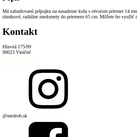
Má zabudovanú prípojku na nasadenie koša s otvorom priemer 14 mm
rámikové, radiálne medomety do priemeru 65 cm. Môžete ho využiť a
Kontakt
Hlavná 175/99
90023 Viničné
info@medrob.sk
+421 908 797 194
@medrob.sk