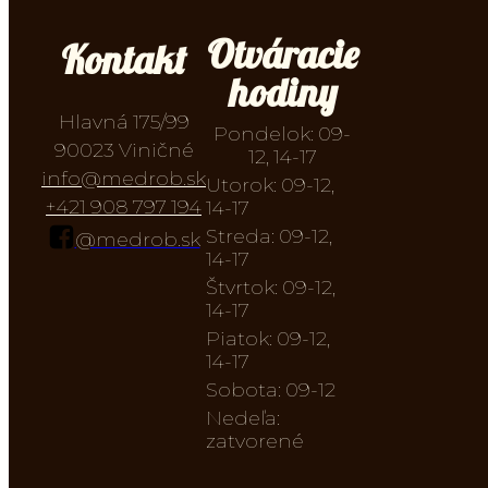
Otváracie
Kontakt
hodiny
Hlavná 175/99
Pondelok: 09-
90023 Viničné
12, 14-17
info@medrob.sk
Utorok: 09-12,
+421 908 797 194
14-17
Streda: 09-12,
@medrob.sk
14-17
Štvrtok: 09-12,
14-17
Piatok: 09-12,
14-17
Sobota: 09-12
Nedeľa:
zatvorené