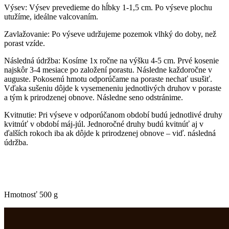
Výsev: Výsev prevedieme do hĺbky 1-1,5 cm. Po výseve plochu
utužíme, ideálne valcovaním.
Zavlažovanie: Po výseve udržujeme pozemok vlhký do doby, než
porast vzíde.
Následná údržba: Kosíme 1x ročne na výšku 4-5 cm. Prvé kosenie
najskôr 3-4 mesiace po založení porastu. Následne každoročne v
auguste. Pokosenú hmotu odporúčame na poraste nechať usušiť.
Vďaka sušeniu dôjde k vysemeneniu jednotlivých druhov v poraste
a tým k prirodzenej obnove. Následne seno odstránime.
Kvitnutie: Pri výseve v odporúčanom období budú jednotlivé druhy
kvitnúť v období máj-júl. Jednoročné druhy budú kvitnúť aj v
ďalších rokoch iba ak dôjde k prirodzenej obnove – viď. následná
údržba.
Hmotnosť 500 g