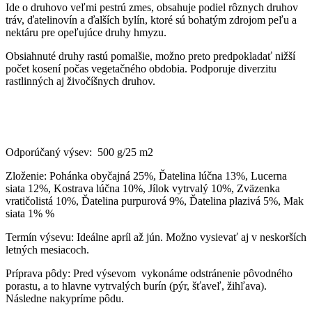
Ide o druhovo veľmi pestrú zmes, obsahuje podiel rôznych druhov
tráv, ďatelinovín a ďalších bylín, ktoré sú bohatým zdrojom peľu a
nektáru pre opeľujúce druhy hmyzu.
Obsiahnuté druhy rastú pomalšie, možno preto predpokladať nižší
počet kosení počas vegetačného obdobia. Podporuje diverzitu
rastlinných aj živočíšnych druhov.
Odporúčaný výsev: 500 g/25 m2
Zloženie: Pohánka obyčajná 25%, Ďatelina lúčna 13%, Lucerna
siata 12%, Kostrava lúčna 10%, Jílok vytrvalý 10%, Zväzenka
vratičolistá 10%, Ďatelina purpurová 9%, Ďatelina plazivá 5%, Mak
siata 1% %
Termín výsevu: Ideálne apríl až jún. Možno vysievať aj v neskorších
letných mesiacoch.
Príprava pôdy: Pred výsevom vykonáme odstránenie pôvodného
porastu, a to hlavne vytrvalých burín (pýr, šťaveľ, žihľava).
Následne nakypríme pôdu.