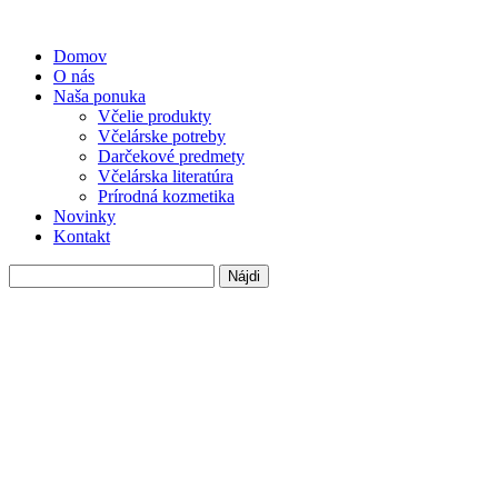
Domov
O nás
Naša ponuka
Včelie produkty
Včelárske potreby
Darčekové predmety
Včelárska literatúra
Prírodná kozmetika
Novinky
Kontakt
Hľadať: