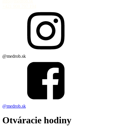
info@medrob.sk
+421 908 797 194
@medrob.sk
@medrob.sk
Otváracie hodiny