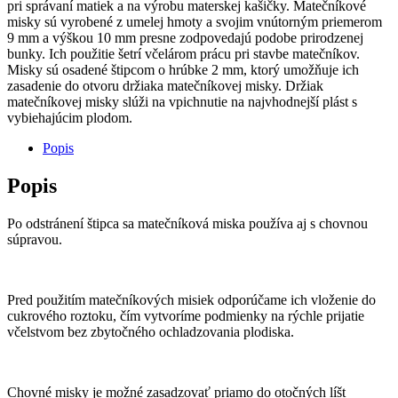
pri správaní matiek a na výrobu materskej kašičky. Matečníkové
misky sú vyrobené z umelej hmoty a svojim vnútorným priemerom
9 mm a výškou 10 mm presne zodpovedajú podobe prirodzenej
bunky. Ich použitie šetrí včelárom prácu pri stavbe matečníkov.
Misky sú osadené štipcom o hrúbke 2 mm, ktorý umožňuje ich
zasadenie do otvoru držiaka matečníkovej misky. Držiak
matečníkovej misky slúži na vpichnutie na najvhodnejší plást s
vybiehajúcim plodom.
Popis
Popis
Po odstránení štipca sa matečníková miska používa aj s chovnou
súpravou.
Pred použitím matečníkových misiek odporúčame ich vloženie do
cukrového roztoku, čím vytvoríme podmienky na rýchle prijatie
včelstvom bez zbytočného ochladzovania plodiska.
Chovné misky je možné zasadzovať priamo do otočných líšt