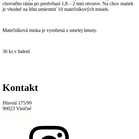
chovného rámu po predvŕtaní 1,8 – 2 mm otvorov. Na chov matiek
je vhodné na lištu umiestniť 10 matečníkových misiek.
Matečníková miska je vyrobená z umelej hmoty.
30 ks v balení
Kontakt
Hlavná 175/99
90023 Viničné
info@medrob.sk
+421 908 797 194