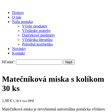
Domov
O nás
Naša ponuka
Včelie produkty
Včelárske potreby
Darčekové predmety
Včelárska literatúra
Prírodná kozmetika
Novinky
Kontakt
Hľadať:
Matečníková miska s kolíkom
30 ks
1,90
€
1,58
€
bez DPH
Matečníková miska je nevyhnutná univerzálna pomôcka včelárov