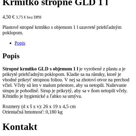
Krmítko stropné GLD 1 l
4,50
€
3,75
€
bez DPH
Plastové stropné krmítko s objemom 1 l uzavreté priehľadným
poklopom.
Popis
Popis
Stropné krmítko GLD s objemom 1 l
je vyrobené z plastu a je
prikryté priehľadným poklopom. Kladie sa na rámiky, ktoré je
vhodné prikryť stropnou foliou. V nej sa zhotoví otvor na prechod
včiel. Včely sú len v malom priestore, aby sa netopili. Nalievanie
sirupu je pohodlné. Sirup je prikrytý, aby sa v ňom netopili včely.
Kŕmidlo je hygienické a ľahko sa umýva.
Rozmery (d x š x v): 26 x 19 x 4,5 cm
Orientačná hmotnosť: 0,180 kg
Kontakt