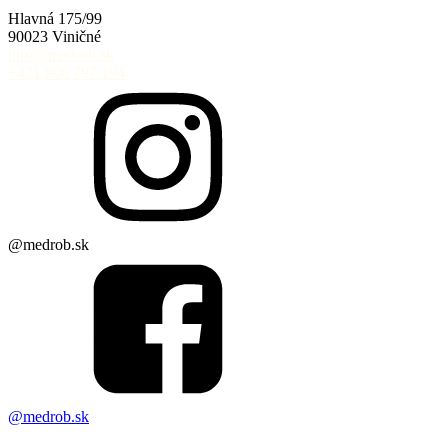
Hlavná 175/99
90023 Viničné
info@medrob.sk
+421 908 797 194
@medrob.sk
@medrob.sk