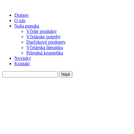
Domov
O nás
Naša ponuka
Včelie produkty
Včelárske potreby
Darčekové predmety
Včelárska literatúra
Prírodná kozmetika
Novinky
Kontakt
Hľadať: