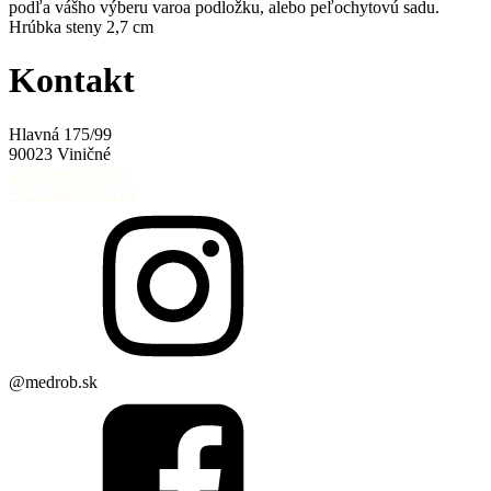
podľa vášho výberu varoa podložku, alebo peľochytovú sadu.
Hrúbka steny 2,7 cm
Kontakt
Hlavná 175/99
90023 Viničné
info@medrob.sk
+421 908 797 194
@medrob.sk