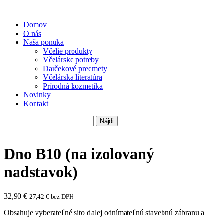
Domov
O nás
Naša ponuka
Včelie produkty
Včelárske potreby
Darčekové predmety
Včelárska literatúra
Prírodná kozmetika
Novinky
Kontakt
Hľadať:
Dno B10 (na izolovaný
nadstavok)
32,90
€
27,42
€
bez DPH
Obsahuje vyberateľné sito ďalej odnímateľnú stavebnú zábranu a