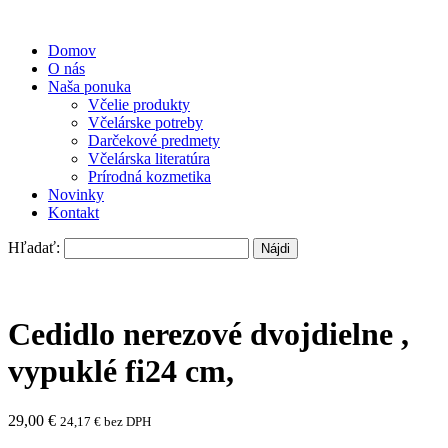
Domov
O nás
Naša ponuka
Včelie produkty
Včelárske potreby
Darčekové predmety
Včelárska literatúra
Prírodná kozmetika
Novinky
Kontakt
Hľadať:
Cedidlo nerezové dvojdielne ,
vypuklé fi24 cm,
29,00
€
24,17
€
bez DPH