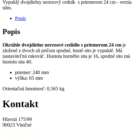
Vypuklý dvojdielny nerezový cedník s priemerom 24 cm - verzia
slim.
Popis
Popis
Okrúhle dvojdielne nerezové cedidlo s priemerom 24 cm
je
zložené z dvoch sít pričom spodné, husté sito je vypuklé. Má
nastaviteľnú rukoväť. Hustota horného sita je 16, spodné sito má
hustotu sita 40.
priemer: 240 mm
výška: 65 mm
Orientačná hmotnosť: 0,565 kg
Kontakt
Hlavná 175/99
90023 Viničné
info@medrob.sk
+421 908 797 194