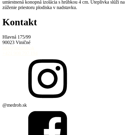
umiestnená konopná izolácia s hrúbkou 4 cm. Uteplivka slúži na
zúženie priestoru plodiska v nadstavku.
Kontakt
Hlavná 175/99
90023 Viničné
info@medrob.sk
+421 908 797 194
@medrob.sk