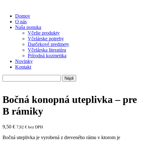
Domov
O nás
Naša ponuka
Včelie produkty
Včelárske potreby
Darčekové predmety
Včelárska literatúra
Prírodná kozmetika
Novinky
Kontakt
Hľadať:
Bočná konopná uteplivka – pre
B rámiky
9,50
€
7,92
€
bez DPH
Bočná uteplivka je vyrobená z dreveného rámu v ktorom je