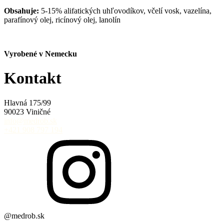
Obsahuje:
5-15% alifatických uhľovodíkov, včelí vosk, vazelína,
parafínový olej, ricínový olej, lanolín
Vyrobené v Nemecku
Kontakt
Hlavná 175/99
90023 Viničné
info@medrob.sk
+421 908 797 194
@medrob.sk