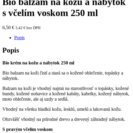
Bio balzam na kožu a nábytok
s včelím voskom 250 ml
6,50
€
5,42
€
bez DPH
Popis
Popis
Bio krém na kožu a nábytok 250 ml
Bio balzam na koži čistí a stará sa o kožené oblečenie, topánky a
nábytok.
Balzam na koži je vhodný najmä na starostlivosť o topánky, kožené
bundy, kožené nohavice a kožené kabáty, kabelky, kožený nábytok,
moto oblečenie, ale aj uzdy a sedlá.
Vhodný na všetku hladkú kožu, lesklú, umelú a lakovanú kožu.
Obzvlášť vhodný na prírodné drevo a drevený záhradný nábytok.
S pravým včelím voskom