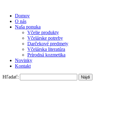
Domov
O nás
Naša ponuka
Včelie produkty
Včelárske potreby
Darčekové predmety
Včelárska literatúra
Prírodná kozmetika
Novinky
Kontakt
Hľadať: