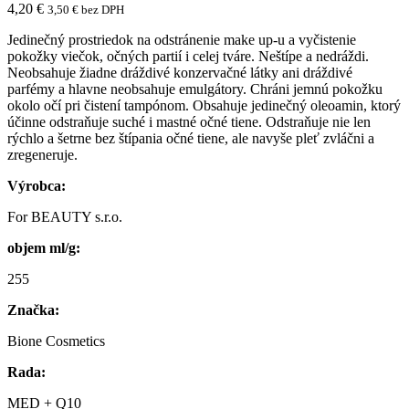
4,20
€
3,50
€
bez DPH
Jedinečný prostriedok na odstránenie make up-u a vyčistenie
pokožky viečok, očných partií i celej tváre. Neštípe a nedráždi.
Neobsahuje žiadne dráždivé konzervačné látky ani dráždivé
parfémy a hlavne neobsahuje emulgátory. Chráni jemnú pokožku
okolo očí pri čistení tampónom. Obsahuje jedinečný oleoamin, ktorý
účinne odstraňuje suché i mastné očné tiene. Odstraňuje nie len
rýchlo a šetrne bez štípania očné tiene, ale navyše pleť zvláčni a
zregeneruje.
Výrobca:
For BEAUTY s.r.o.
objem ml/g:
255
Značka:
Bione Cosmetics
Rada:
MED + Q10