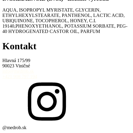
AQUA, ISOPROPYL MYRISTATE, GLYCERIN,
ETHYLHEXYLSTEARATE, PANTHENOL, LACTIC ACID,
UBIQUINONE, TOCOPHEROL, HONEY, C.I.
19140,PHENOXYETHANOL, POTASSIUM SORBATE, PEG-
40 HYDROGENATED CASTOR OIL, PARFUM
Kontakt
Hlavná 175/99
90023 Viničné
info@medrob.sk
+421 908 797 194
@medrob.sk