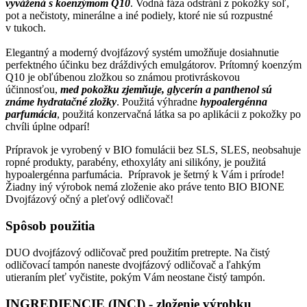
vyvážená s koenzýmom Q10
. Vodná fáza odstráni z pokožky soľ,
pot a nečistoty, minerálne a iné podiely, ktoré nie sú rozpustné
v tukoch.
Elegantný a moderný dvojfázový systém umožňuje dosiahnutie
perfektného účinku bez dráždivých emulgátorov. Prítomný koenzým
Q10 je obľúbenou zložkou so známou protivráskovou
účinnosťou,
med pokožku zjemňuje, glycerín a panthenol sú
známe hydratačné zložky
. Použitá výhradne
hypoalergénna
parfumácia
, použitá konzervačná látka sa po aplikácii z pokožky po
chvíli úplne odparí!
Prípravok je vyrobený v BIO fomulácii bez SLS, SLES, neobsahuje
ropné produkty, parabény, ethoxyláty ani silikóny, je použitá
hypoalergénna parfumácia. Prípravok je šetrný k Vám i prírode!
Žiadny iný výrobok nemá zloženie ako práve tento BIO BIONE
Dvojfázový očný a pleťový odličovač!
Spôsob použitia
DUO dvojfázový odličovač pred použitím pretrepte. Na čistý
odličovací tampón naneste dvojfázový odličovač a ľahkým
utieraním pleť vyčistite, pokým Vám neostane čistý tampón.
INGREDIENCIE
(INCI) - zloženie výrobku