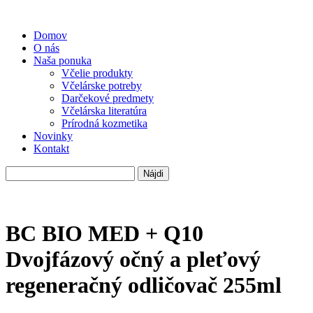
Domov
O nás
Naša ponuka
Včelie produkty
Včelárske potreby
Darčekové predmety
Včelárska literatúra
Prírodná kozmetika
Novinky
Kontakt
Hľadať:
BC BIO MED + Q10
Dvojfázový očný a pleťový
regeneračný odličovač 255ml