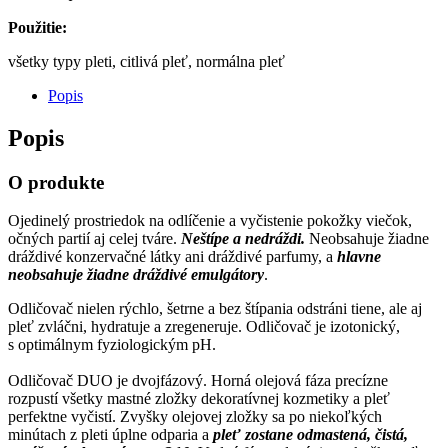
Použitie:
všetky typy pleti, citlivá pleť, normálna pleť
Popis
Popis
O produkte
Ojedinelý prostriedok na odlíčenie a vyčistenie pokožky viečok,
očných partií aj celej tváre.
Neštípe a nedráždi.
Neobsahuje žiadne
dráždivé konzervačné látky ani dráždivé parfumy, a
hlavne
neobsahuje žiadne dráždivé emulgátory
.
Odličovač nielen rýchlo, šetrne a bez štípania odstráni tiene, ale aj
pleť zvláčni, hydratuje a zregeneruje. Odličovač je izotonický,
s optimálnym fyziologickým pH.
Odličovač DUO je dvojfázový. Horná olejová fáza precízne
rozpustí všetky mastné zložky dekoratívnej kozmetiky a pleť
perfektne vyčistí. Zvyšky olejovej zložky sa po niekoľkých
minútach z pleti úplne odparia a
pleť zostane odmastená, čistá,