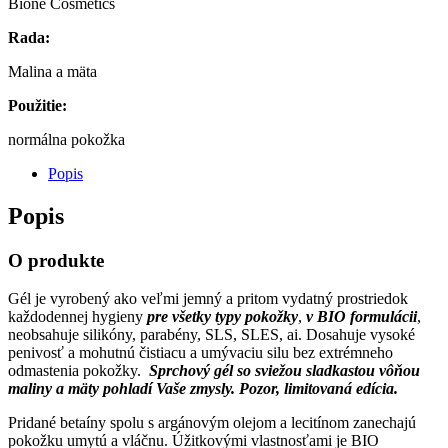
Bione Cosmetics
Rada:
Malina a mäta
Použitie:
normálna pokožka
Popis
Popis
O produkte
Gél je vyrobený ako veľmi jemný a pritom vydatný prostriedok
každodennej hygieny
pre všetky typy pokožky
,
v BIO formulácii
,
neobsahuje silikóny, parabény, SLS, SLES, ai. Dosahuje vysoké
penivosť a mohutnú čistiacu a umývaciu silu bez extrémneho
odmastenia pokožky.
Sprchový gél so sviežou sladkastou vôňou
maliny a mäty pohladí Vaše zmysly. Pozor, limitovaná edícia.
Pridané betaíny spolu s argánovým olejom a lecitínom zanechajú
pokožku umytú a vláčnu. Úžitkovými vlastnosťami je BIO