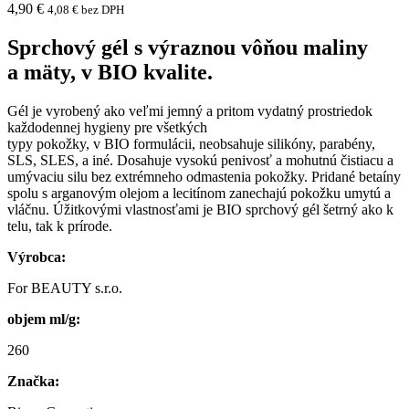
4,90
€
4,08
€
bez DPH
Sprchový gél s výraznou vôňou maliny
a mäty, v BIO kvalite.
Gél je vyrobený ako veľmi jemný a pritom vydatný prostriedok
každodennej hygieny pre všetkých
typy pokožky, v BIO formulácii, neobsahuje silikóny, parabény,
SLS, SLES, a iné. Dosahuje vysokú penivosť a mohutnú čistiacu a
umývaciu silu bez extrémneho odmastenia pokožky. Pridané betaíny
spolu s arganovým olejom a lecitínom zanechajú pokožku umytú a
vláčnu. Úžitkovými vlastnosťami je BIO sprchový gél šetrný ako k
telu, tak k prírode.
Výrobca:
For BEAUTY s.r.o.
objem ml/g:
260
Značka: