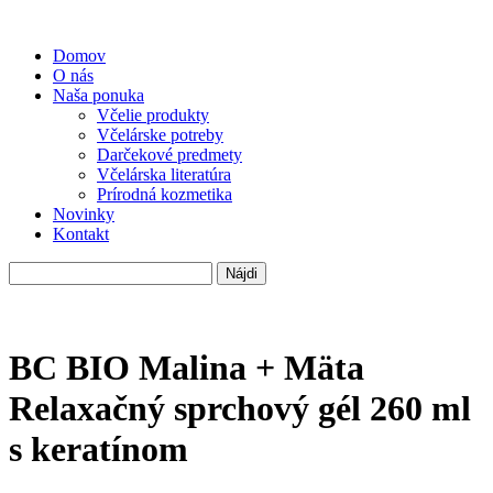
Domov
O nás
Naša ponuka
Včelie produkty
Včelárske potreby
Darčekové predmety
Včelárska literatúra
Prírodná kozmetika
Novinky
Kontakt
Hľadať:
BC BIO Malina + Mäta
Relaxačný sprchový gél 260 ml
s keratínom