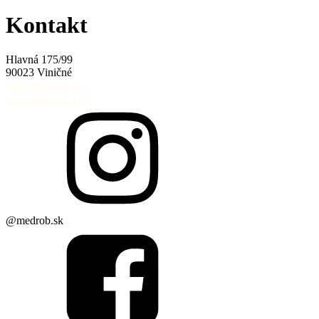
Kontakt
Hlavná 175/99
90023 Viničné
info@medrob.sk
+421 908 797 194
@medrob.sk