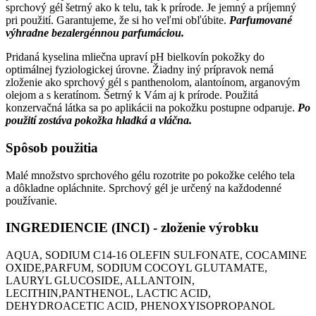
sprchový gél šetrný ako k telu, tak k prírode. Je jemný a príjemný
pri použití. Garantujeme, že si ho veľmi obľúbite.
Parfumované
výhradne bezalergénnou parfumáciou.
Pridaná kyselina mliečna upraví pH bielkovín pokožky do
optimálnej fyziologickej úrovne. Žiadny iný prípravok nemá
zloženie ako sprchový gél s panthenolom, alantoínom, arganovým
olejom a s keratínom. Šetrný k Vám aj k prírode. Použitá
konzervačná látka sa po aplikácii na pokožku postupne odparuje.
Po
použití zostáva pokožka hladká a vláčna.
Spôsob použitia
Malé množstvo sprchového gélu rozotrite po pokožke celého tela
a dôkladne opláchnite. Sprchový gél je určený na každodenné
používanie.
INGREDIENCIE
(INCI) - zloženie výrobku
AQUA, SODIUM C14-16 OLEFIN SULFONATE, COCAMINE
OXIDE,PARFUM, SODIUM COCOYL GLUTAMATE,
LAURYL GLUCOSIDE, ALLANTOIN,
LECITHIN,PANTHENOL, LACTIC ACID,
DEHYDROACETIC ACID, PHENOXYISOPROPANOL