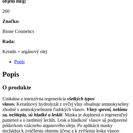
objem ml/g:
260
Značka:
Bione Cosmetics
Rada:
Keratín + argánový olej
Popis
Popis
O produkte
Unikátna a intenzívna regenerácia
všetkých typov
vlasov.
Keratínový hydrolyzát z ovčej vlny obsahuje aminokyseliny
zhodné s aminokyselinami ľudských vlasov.
Vlasy spevní, nelámu
sa, neštiepia, sú hladké a lesklé
. Maska je doplnená o regeneračný
pantenol a o rastlinný lecitín. Lesk a hladkosť vlasov sú podporené
prídavkom vzácneho arganového oleja. Po aplikácii masky
dochádza k zväčšeniu objemu účesu a k zvýšeniu lesku vlasov.