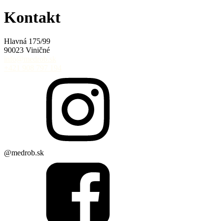
Kontakt
Hlavná 175/99
90023 Viničné
info@medrob.sk
+421 908 797 194
@medrob.sk