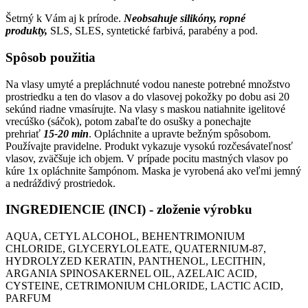
Šetrný k Vám aj k prírode.
Neobsahuje silikóny, ropné
produkty,
SLS, SLES, syntetické farbivá, parabény a pod.
Spôsob použitia
Na vlasy umyté a prepláchnuté vodou naneste potrebné množstvo
prostriedku a ten do vlasov a do vlasovej pokožky po dobu asi 20
sekúnd riadne vmasírujte. Na vlasy s maskou natiahnite igelitové
vrecúško (sáčok), potom zabaľte do osušky a ponechajte
prehriať
15-20 min
. Opláchnite a upravte bežným spôsobom.
Používajte pravidelne. Produkt vykazuje vysokú rozčesávateľnosť
vlasov, zväčšuje ich objem. V prípade pocitu mastných vlasov po
kúre 1x opláchnite šampónom. Maska je vyrobená ako veľmi jemný
a nedráždivý prostriedok.
INGREDIENCIE
(INCI) - zloženie výrobku
AQUA, CETYL ALCOHOL, BEHENTRIMONIUM
CHLORIDE, GLYCERYLOLEATE, QUATERNIUM-87,
HYDROLYZED KERATIN, PANTHENOL, LECITHIN,
ARGANIA SPINOSAKERNEL OIL, AZELAIC ACID,
CYSTEINE, CETRIMONIUM CHLORIDE, LACTIC ACID,
PARFUM