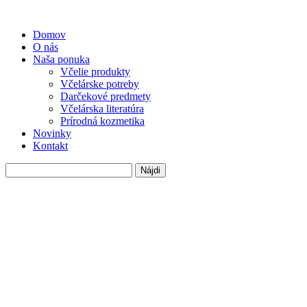
Domov
O nás
Naša ponuka
Včelie produkty
Včelárske potreby
Darčekové predmety
Včelárska literatúra
Prírodná kozmetika
Novinky
Kontakt
Hľadať: