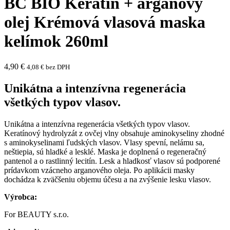
BC BIO Keratin + argánový
olej Krémová vlasová maska
kelímok 260ml
4,90
€
4,08
€
bez DPH
Unikátna a intenzívna regenerácia
všetkých typov vlasov.
Unikátna a intenzívna regenerácia všetkých typov vlasov.
Keratínový hydrolyzát z ovčej vlny obsahuje aminokyseliny zhodné
s aminokyselinami ľudských vlasov. Vlasy spevní, nelámu sa,
neštiepia, sú hladké a lesklé. Maska je doplnená o regeneračný
pantenol a o rastlinný lecitín. Lesk a hladkosť vlasov sú podporené
prídavkom vzácneho arganového oleja. Po aplikácii masky
dochádza k zväčšeniu objemu účesu a na zvýšenie lesku vlasov.
Výrobca:
For BEAUTY s.r.o.