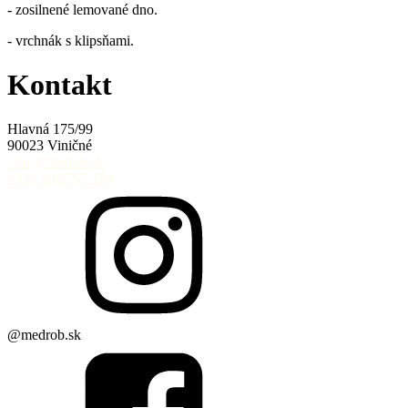
- zosilnené lemované dno.
- vrchnák s klipsňami.
Kontakt
Hlavná 175/99
90023 Viničné
info@medrob.sk
+421 908 797 194
@medrob.sk