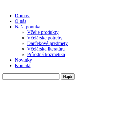
Domov
O nás
Naša ponuka
Včelie produkty
Včelárske potreby
Darčekové predmety
Včelárska literatúra
Prírodná kozmetika
Novinky
Kontakt
Hľadať: