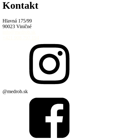
Kontakt
Hlavná 175/99
90023 Viničné
info@medrob.sk
+421 908 797 194
@medrob.sk