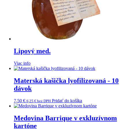
Lipový med.
Viac info
Materská kašička lyofilizovaná - 10
dávok
7,50
€
Pridať do košíka
6,25
€
bez DPH
Medovina Barrique v exkluzívnom
kartóne