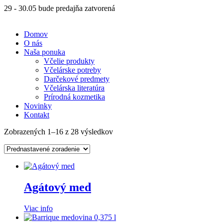
29 - 30.05 bude predajňa zatvorená
Domov
O nás
Naša ponuka
Včelie produkty
Včelárske potreby
Darčekové predmety
Včelárska literatúra
Prírodná kozmetika
Novinky
Kontakt
Zobrazených 1–16 z 28 výsledkov
Agátový med
Viac info