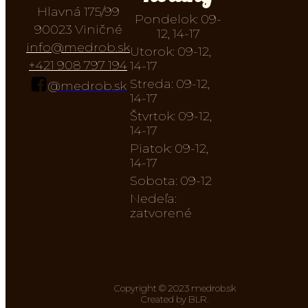
Hlavná 175/99
Pondelok: 09-
90023 Viničné
12, 14-17
info@medrob.sk
Utorok: 09-12,
+421 908 797 194
14-17
Streda: 09-12,
@medrob.sk
14-17
Štvrtok: 09-12,
14-17
Piatok: 09-12,
14-17
Sobota: 09-12
Nedeľa:
zatvorené
Copyright © 2023 medrob.sk
Created by BLR.