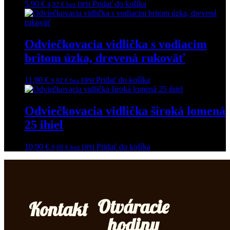
5,90
€
Pridať do košíka
4,92
€
bez DPH
Odviečkovacia vidlička s vodiacim
britom úzka, drevená rukoväť
11,90
€
Pridať do košíka
9,92
€
bez DPH
Odviečkovacia vidlička široká lomená
25 ihiel
10,90
€
Pridať do košíka
9,08
€
bez DPH
Otváracie
Kontakt
hodiny