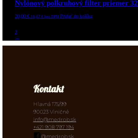
Nylónový polkruhový filter priemer 3
20,00
€
Pridať do košíka
16,67
€
bez DPH
1
2
→
Kontakt
Hlavná 175/99
90023 Viničné
info@medrob.sk
+421 908 797 194
@medrob.sk