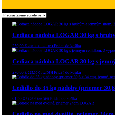
Zobrazených 1–16 z 17 výsledkov
Cediaca nádoba LOGAR 30 kg s hrubým
250,00
€
Pridať do košíka
208,33
€
bez DPH
Cediaca nádoba LOGAR 30 kg s jemným
270,00
€
Pridať do košíka
225,00
€
bez DPH
Cedidlo do 35 kg nádoby (priemer 30,
61,50
€
Pridať do košíka
51,25
€
bez DPH
Cedidlo na med dvojité, priemer 24