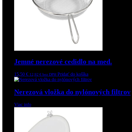
Jemné nerezové cedidlo na med.
15,50
€
Pridať do košíka
12,92
€
bez DPH
Nerezová vložka do nylónových filtrov
Viac info