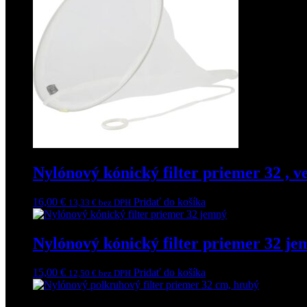
Nylónový kónický filter priemer 32 , 
16,00
€
Pridať do košíka
13,33
€
bez DPH
Nylónový kónický filter priemer 32 je
15,00
€
Pridať do košíka
12,50
€
bez DPH