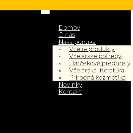
Domov
O nás
Naša ponuka
Včelie produkty
Včelárske potreby
Darčekové predmety
Včelárska literatúra
Prírodná kozmetika
Novinky
Kontakt