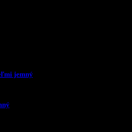
veľmi jemný
mný