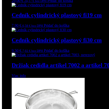
29,00
€
Pridať do košíka
24,17
€
bez DPH
Cedník cylindrický plastový fi19 cm
7,90
€
Pridať do košíka
6,58
€
bez DPH
Cedník cylindrický plastový fi30 cm
9,50
€
Pridať do košíka
7,92
€
bez DPH
Držiak cedidla artikel 7002 a artikel 7
Viac info