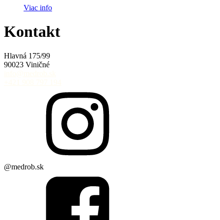
Viac info
Kontakt
Hlavná 175/99
90023 Viničné
info@medrob.sk
+421 908 797 194
@medrob.sk