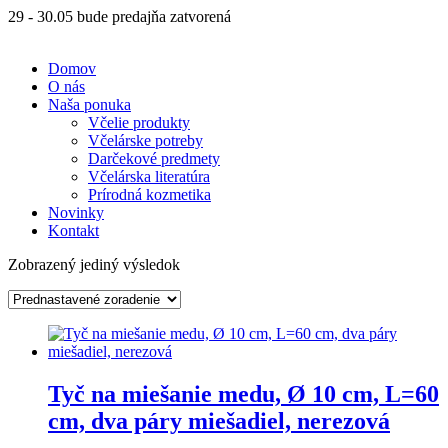
29 - 30.05 bude predajňa zatvorená
Domov
O nás
Naša ponuka
Včelie produkty
Včelárske potreby
Darčekové predmety
Včelárska literatúra
Prírodná kozmetika
Novinky
Kontakt
Zobrazený jediný výsledok
Tyč na miešanie medu, Ø 10 cm, L=60
cm, dva páry miešadiel, nerezová