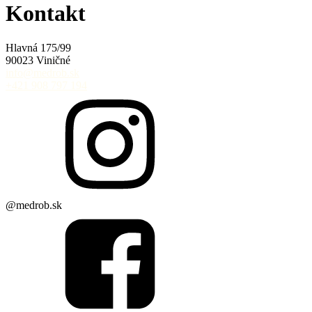
Kontakt
Hlavná 175/99
90023 Viničné
info@medrob.sk
+421 908 797 194
@medrob.sk