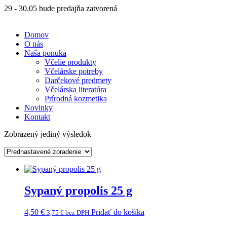
29 - 30.05 bude predajňa zatvorená
Domov
O nás
Naša ponuka
Včelie produkty
Včelárske potreby
Darčekové predmety
Včelárska literatúra
Prírodná kozmetika
Novinky
Kontakt
Zobrazený jediný výsledok
Sypaný propolis 25 g
4,50
€
Pridať do košíka
3,75
€
bez DPH