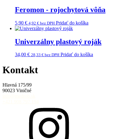
Feromon - rojochytová vôňa
5,90
€
Pridať do košíka
4,92
€
bez DPH
Univerzálny plastový roják
34,00
€
Pridať do košíka
28,33
€
bez DPH
Kontakt
Hlavná 175/99
90023 Viničné
info@medrob.sk
+421 908 797 194