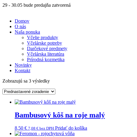
29 - 30.05 bude predajňa zatvorená
Domov
O nás
Naša ponuka
Včelie produkty
Včelárske potreby
Darčekové predmety
Včelárska literatúra
Prírodná kozmetika
Novinky
Kontakt
Zobrazujú sa 3 výsledky
Bambusový kôš na roje malý
8,50
€
Pridať do košíka
7,08
€
bez DPH