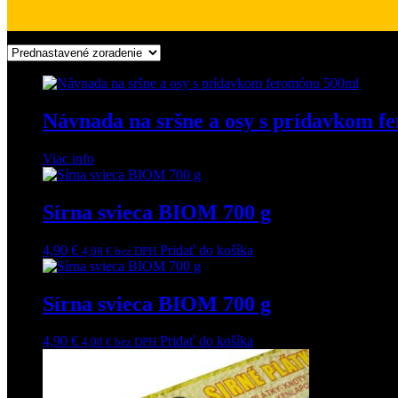
Zobrazuje sa 5 výsledkov
Návnada na sršne a osy s prídavkom 
Viac info
Sírna svieca BIOM 700 g
4,90
€
Pridať do košíka
4,08
€
bez DPH
Sírna svieca BIOM 700 g
4,90
€
Pridať do košíka
4,08
€
bez DPH