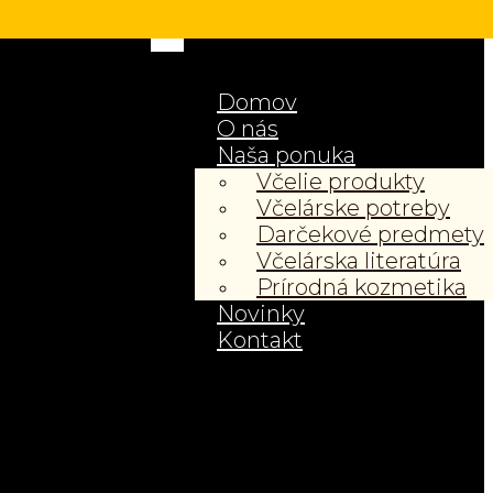
Domov
O nás
Naša ponuka
Včelie produkty
Včelárske potreby
Darčekové predmety
Včelárska literatúra
Prírodná kozmetika
Novinky
Kontakt