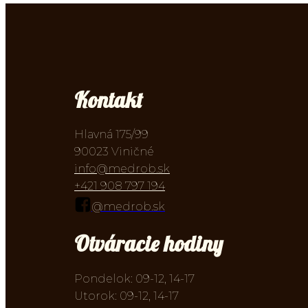
Kontakt
Hlavná 175/99
90023 Viničné
info@medrob.sk
+421 908 797 194
@medrob.sk
Otváracie hodiny
Pondelok: 09-12, 14-17
Utorok: 09-12, 14-17