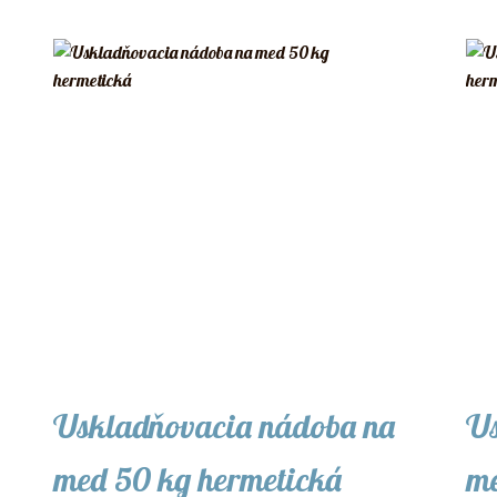
Uskladňovacia nádoba na
Us
med 50 kg hermetická
me