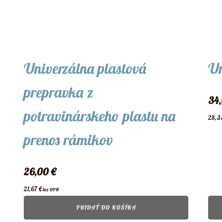
Univerzálna plastová
Un
prepravka z
34
potravinárskeho plastu na
28,
prenos rámikov
26,00
€
21,67
€
bez DPH
PRIDAŤ DO KOŠÍKA