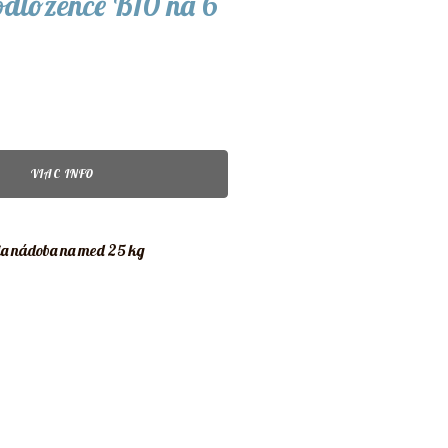
odložence B10 na 6
VIAC INFO