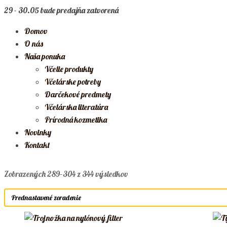
29 - 30.05 bude predajňa zatvorená
Domov
O nás
Naša ponuka
Včelie produkty
Včelárske potreby
Darčekové predmety
Včelárska literatúra
Prírodná kozmetika
Novinky
Kontakt
Zobrazených 289–304 z 344 výsledkov