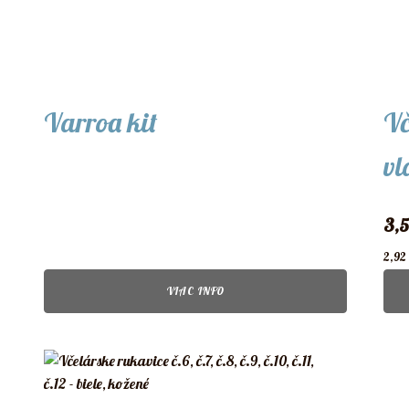
Varroa kit
Vč
vl
3,
2,92
VIAC INFO