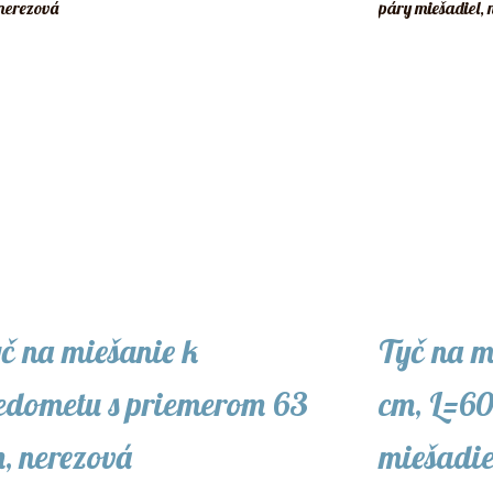
č na miešanie k
Tyč na m
dometu s priemerom 63
cm, L=60
, nerezová
miešadie