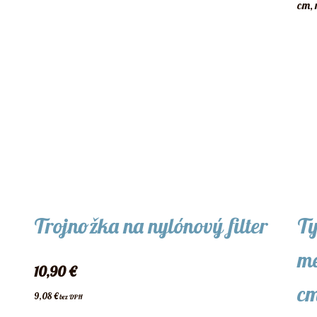
Trojnožka na nylónový filter
Ty
me
10,90
€
cm
9,08
€
bez DPH