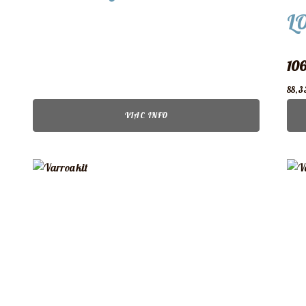
L
10
88,3
VIAC INFO