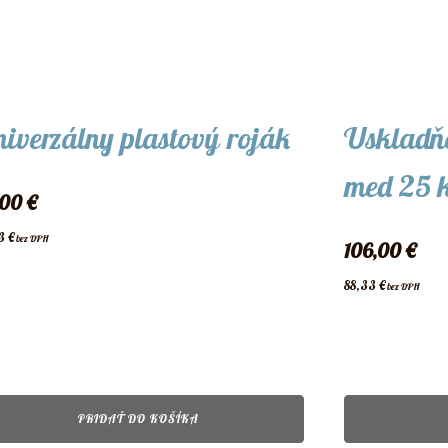
iverzálny plastový roják
Uskladň
med 25 k
,00
€
33
€
bez DPH
106,00
€
88,33
€
bez DPH
PRIDAŤ DO KOŠÍKA