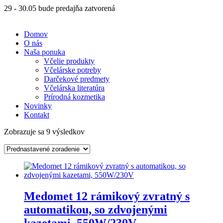
29 - 30.05 bude predajňa zatvorená
Domov
O nás
Naša ponuka
Včelie produkty
Včelárske potreby
Darčekové predmety
Včelárska literatúra
Prírodná kozmetika
Novinky
Kontakt
Zobrazuje sa 9 výsledkov
Medomet 12 rámikový zvratný s
automatikou, so zdvojenými
kazetami, 550W/230V