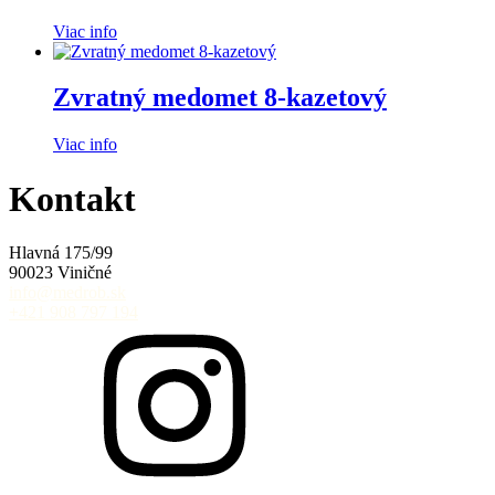
Viac info
Zvratný medomet 8-kazetový
Viac info
Kontakt
Hlavná 175/99
90023 Viničné
info@medrob.sk
+421 908 797 194